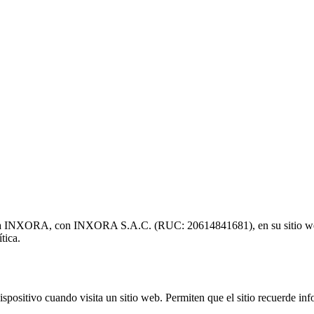
liza INXORA, con INXORA S.A.C. (RUC: 20614841681), en su sitio web. A
tica.
ositivo cuando visita un sitio web. Permiten que el sitio recuerde infor